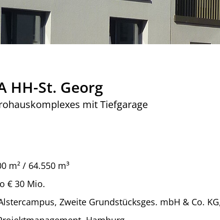
A HH-St. Georg
rohauskomplexes mit Tiefgarage
00 m² / 64.550 m³
o € 30 Mio.
Alstercampus, Zweite Grundstücksges. mbH & Co. K
Projektmanagement, Hamburg