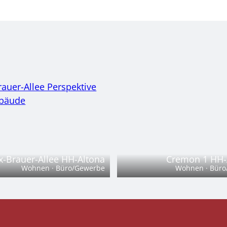
-Brauer-Allee HH-Altona
Cremon 1 HH-A
Wohnen · Büro/Gewerbe
Wohnen · Büro