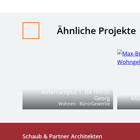
Ähnliche Projekte
Alstercampus 1. BA HH-St.
Georg
Max
Wohnen · Büro/Gewerbe
Schaub & Partner Architekten