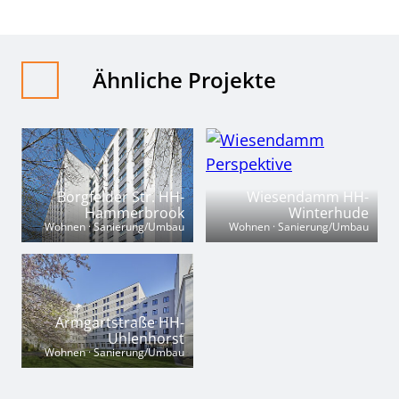
Ähnliche Projekte
Borgfelder Str. HH-
Wiesendamm HH-
Hammerbrook
Winterhude
Wohnen · Sanierung/Umbau
Wohnen · Sanierung/Umbau
Armgartstraße HH-
Uhlenhorst
Wohnen · Sanierung/Umbau