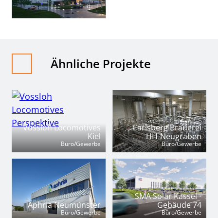
Ähnliche Projekte
Vossloh Locomotives
Carlsberg Brauerei
Kiel
HH-Neugraben
Büro/Gewerbe
Büro/Gewerbe
SMA Solar Kassel -
Aphria Neumünster
Gebäude 74
Büro/Gewerbe
Büro/Gewerbe