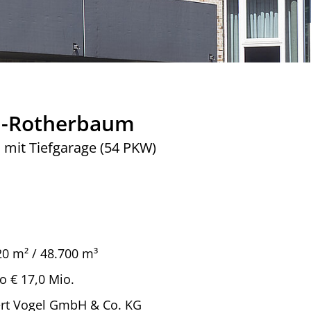
H-Rotherbaum
it Tiefgarage (54 PKW)
20 m² / 48.700 m³
o € 17,0 Mio.
rt Vogel GmbH & Co. KG