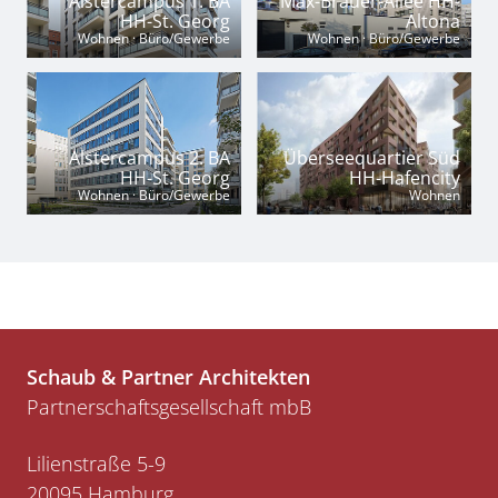
Alstercampus 1. BA
Max-Brauer-Allee HH-
HH-St. Georg
Altona
Wohnen · Büro/Gewerbe
Wohnen · Büro/Gewerbe
Alstercampus 2. BA
Überseequartier Süd
HH-St. Georg
HH-Hafencity
Wohnen · Büro/Gewerbe
Wohnen
Schaub & Partner Architekten
Partnerschaftsgesellschaft mbB
Lilienstraße 5-9
20095 Hamburg